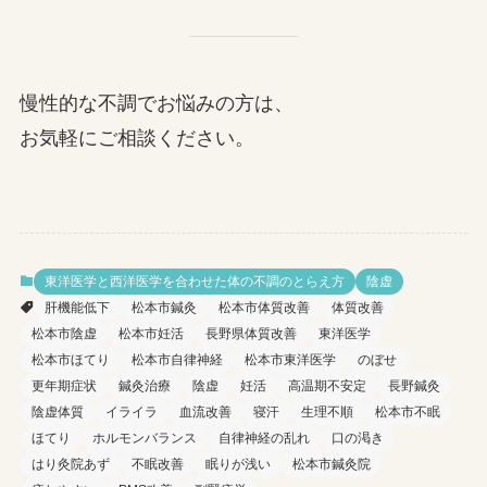
慢性的な不調でお悩みの方は、
お気軽にご相談ください。
東洋医学と西洋医学を合わせた体の不調のとらえ方
陰虚
肝機能低下
松本市鍼灸
松本市体質改善
体質改善
松本市陰虚
松本市妊活
長野県体質改善
東洋医学
松本市ほてり
松本市自律神経
松本市東洋医学
のぼせ
更年期症状
鍼灸治療
陰虚
妊活
高温期不安定
長野鍼灸
陰虚体質
イライラ
血流改善
寝汗
生理不順
松本市不眠
ほてり
ホルモンバランス
自律神経の乱れ
口の渇き
はり灸院あず
不眠改善
眠りが浅い
松本市鍼灸院