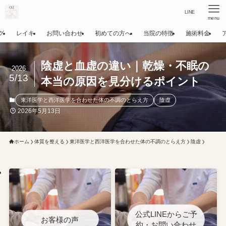
LINE
menu
グ
レイキ
お問い合わせ
初めての方へ
当院の特徴
施術料金
陰虚と血虚の違い｜乾燥・不眠の
2026
5/13
本当の原因を見分けるポイント
東洋医学と西洋医学を合わせた体の不調のとらえ方
陰虚
2026年5月13日
ホーム
体質を整える
東洋医学と西洋医学を合わせた体の不調のとらえ方
陰虚
公式LINEからご予
お客様の声
約・お問い合わせ