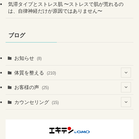
気滞タイプとストレス肌 〜ストレスで肌が荒れるの
は、自律神経だけが原因ではありません〜
ブログ
お知らせ
(8)
体質を整える
(210)
(41)
お客様の声
(25)
(60)
(1)
(3)
カウンセリング
(15)
(6)
(37)
(2)
(4)
(2)
(19)
(3)
(1)
(133)