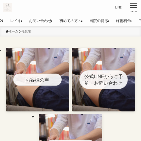
LINE
menu
グ
レイキ
お問い合わせ
初めての方へ
当院の特徴
施術料金
ホーム
倦怠感
公式LINEからご予
お客様の声
約・お問い合わせ