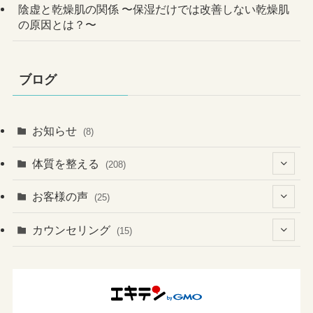
陰虚と乾燥肌の関係 〜保湿だけでは改善しない乾燥肌
の原因とは？〜
ブログ
お知らせ
(8)
体質を整える
(208)
(41)
お客様の声
(25)
(60)
(1)
(3)
カウンセリング
(15)
(6)
(37)
(2)
(4)
(2)
(19)
(3)
(1)
(131)