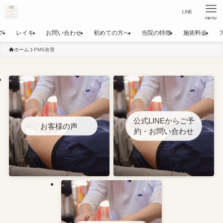
LINE
menu
グ
レイキ
お問い合わせ
初めての方へ
当院の特徴
施術料金
ホーム
PMS改善
公式LINEからご予
お客様の声
約・お問い合わせ