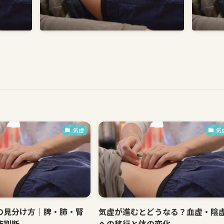
気虚
気
の見分け方｜脾・肺・腎
気虚が進むとどうなる？血虚・陰
床判断
への移行と体の変化