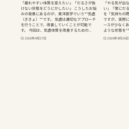
「疲れやすい体質を変えたい」「だるさが抜
「やる気が出
けない状態をどうにかしたい」 こうしたお悩
い」「常にだる
みの背景にあるのが、東洋医学でいう**気虚
を「気持ちの
（ききょ）**です。 気虚は適切なアプローチ
ですが、実際
を行うことで、改善していくことが可能で
ースが少なくあ
す。 今回は、気虚体質を改善するための...
ような状態を**
2026年4月27日
2026年4月26日