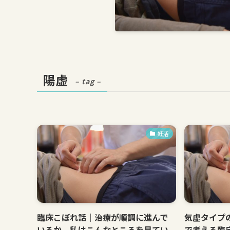
陽虚
– tag –
妊活
臨床こぼれ話｜治療が順調に進んで
気虚タイプ
いるか、私はこんなところを見てい
で考える臨