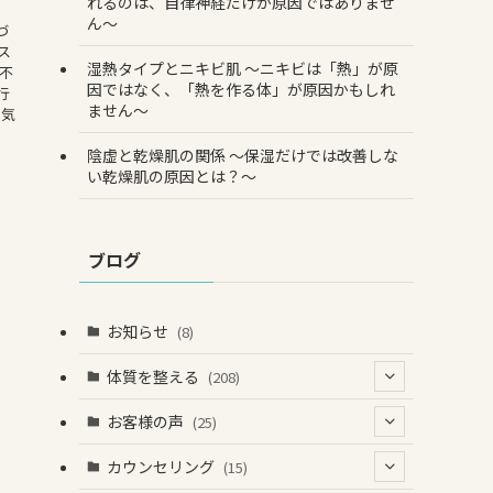
れるのは、自律神経だけが原因ではありませ
ん〜
づ
ス
湿熱タイプとニキビ肌 〜ニキビは「熱」が原
不
因ではなく、「熱を作る体」が原因かもしれ
行
ません〜
 気
陰虚と乾燥肌の関係 〜保湿だけでは改善しな
い乾燥肌の原因とは？〜
ブログ
お知らせ
(8)
体質を整える
(208)
(41)
お客様の声
(25)
(60)
(1)
(3)
カウンセリング
(15)