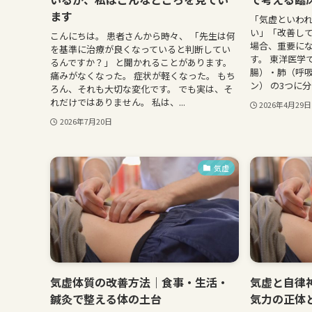
ます
「気虚といわ
い」「改善して
こんにちは。 患者さんから時々、 「先生は何
場合、重要に
を基準に治療が良くなっていると判断してい
す。 東洋医学
るんですか？」 と聞かれることがあります。
腸）・肺（呼
痛みがなくなった。 症状が軽くなった。 もち
ン） の3つに分
ろん、それも大切な変化です。 でも実は、そ
れだけではありません。 私は、...
2026年4月29日
2026年7月20日
気虚
気虚体質の改善方法｜食事・生活・
気虚と自律
鍼灸で整える体の土台
気力の正体