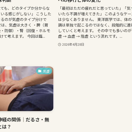
れても、どのタイプか分からな
「最初はただの疲れだと思っていた」「気
いる感じがしない」 こうした
いたら不調が増えてきた」 このようなケー
なるのが気虚のタイプ分けで
は少なくありません。 東洋医学では、体の
では、気虚は大きく ・脾（胃
調は単独で起こるのではなく、段階的に進
吸・防御）・腎（回復・ホルモ
していくと考えます。 その中でも多いのが
けて考えます。 今回は臨...
虚 → 血虚 → 陰虚 という流れです。...
2026年4月28日
気虚
神経の関係｜だるさ・無
とは？