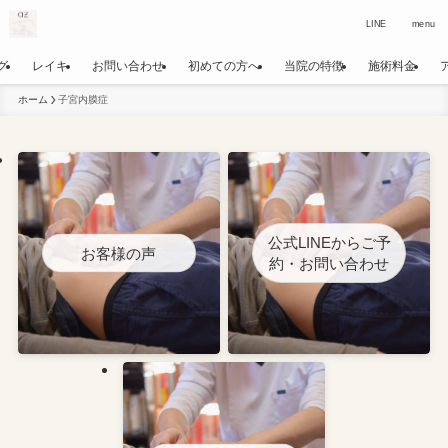
LINE
menu
グ
レイキ
お問い合わせ
初めての方へ
当院の特徴
施術料金
ホーム
子宮内膜症
公式LINEからご予
お客様の声
約・お問い合わせ