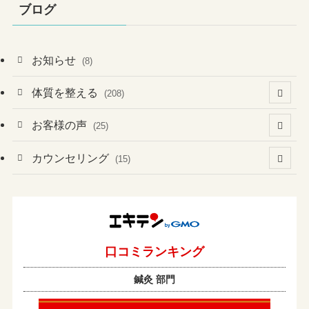
ブログ
お知らせ
(8)
体質を整える
(208)
(41)
お客様の声
(25)
(60)
(1)
(3)
カウンセリング
(15)
(6)
(37)
(2)
(4)
(2)
(19)
(3)
(1)
(131)
(4)
(7)
(1)
(13)
(8)
(1)
(2)
(2)
(17)
(1)
(2)
(1)
(43)