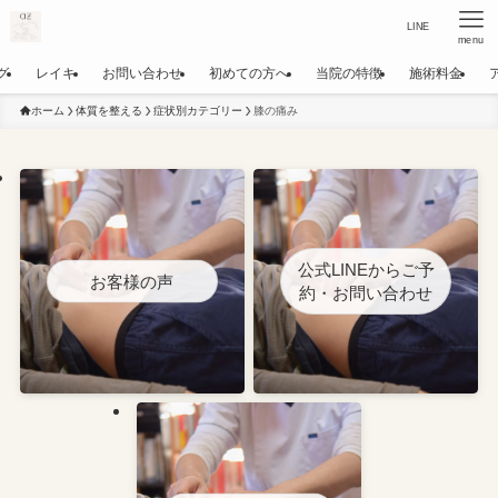
LINE
menu
グ
レイキ
お問い合わせ
初めての方へ
当院の特徴
施術料金
ホーム
体質を整える
症状別カテゴリー
膝の痛み
公式LINEからご予
お客様の声
約・お問い合わせ