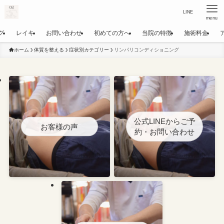
LINE
menu
グ
レイキ
お問い合わせ
初めての方へ
当院の特徴
施術料金
ホーム
体質を整える
症状別カテゴリー
リンパリコンディショニング
公式LINEからご予
お客様の声
約・お問い合わせ