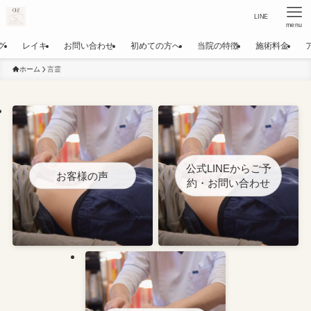
LINE
menu
グ
レイキ
お問い合わせ
初めての方へ
当院の特徴
施術料金
ホーム
言霊
公式LINEからご予
お客様の声
約・お問い合わせ