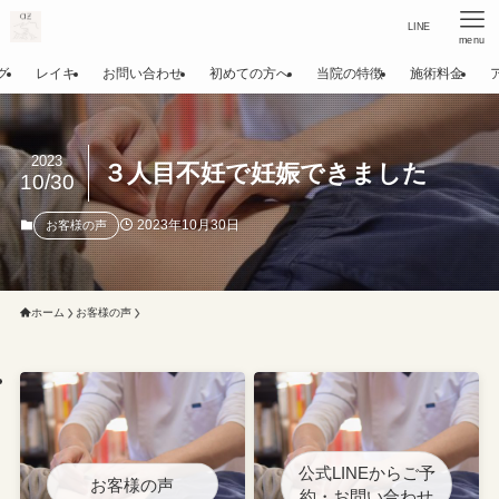
LINE
menu
グ
レイキ
お問い合わせ
初めての方へ
当院の特徴
施術料金
2023
３人目不妊で妊娠できました
10/30
2023年10月30日
お客様の声
ホーム
お客様の声
公式LINEからご予
お客様の声
約・お問い合わせ