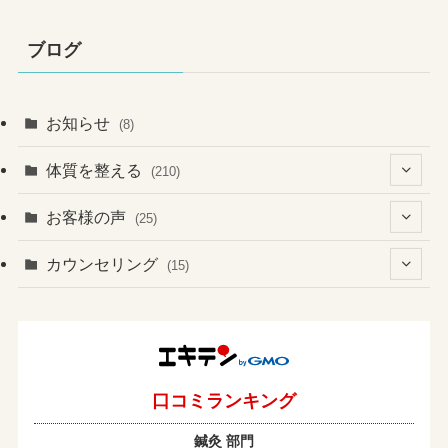
ブログ
お知らせ
(8)
体質を整える
(210)
(41)
お客様の声
(25)
(60)
(1)
(3)
カウンセリング
(15)
(6)
(37)
(2)
(4)
(2)
(19)
(3)
(1)
(133)
(4)
(7)
(1)
(13)
(8)
(1)
(2)
(2)