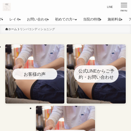
LINE
menu
グ
レイキ
お問い合わせ
初めての方へ
当院の特徴
施術料金
ホーム
リンパコンディショニング
公式LINEからご予
お客様の声
約・お問い合わせ