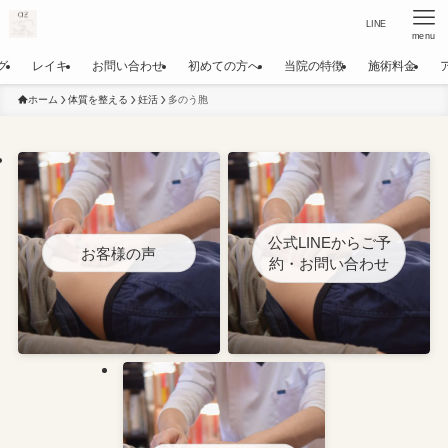
LINE
menu
グ
レイキ
お問い合わせ
初めての方へ
当院の特徴
施術料金
ホーム
体質を整える
妊活
多のう胞
公式LINEからご予
お客様の声
約・お問い合わせ