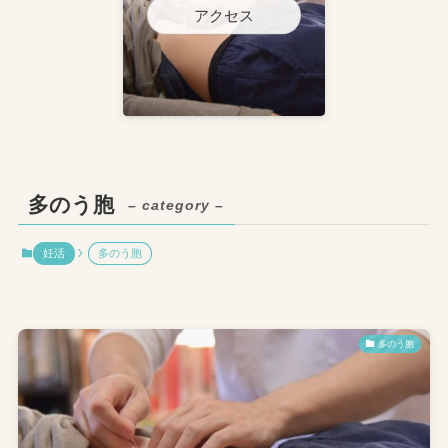
アクセス
多のう胞
– category –
妊活
多のう胞
多のう胞