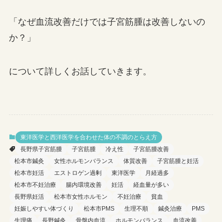
「なぜ血流改善だけでは子宮筋腫は改善しないの
か？」
について詳しくお話していきます。
東洋医学と西洋医学を合わせた体の不調のとらえ方
長野県子宮筋腫
子宮筋腫
冷え性
子宮筋腫改善
松本市鍼灸
女性ホルモンバランス
体質改善
子宮筋腫と妊活
松本市妊活
エストロゲン過剰
東洋医学
月経過多
松本市不妊治療
腸内環境改善
妊活
経血量が多い
長野県妊活
松本市女性ホルモン
不妊治療
貧血
妊娠しやすい体づくり
松本市PMS
生理不順
鍼灸治療
PMS
生理痛
長野鍼灸
骨盤内血流
ホルモンバランス
血流改善