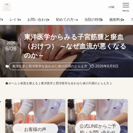
LINE
menu
グ
レイキ
お問い合わせ
初めての方へ
当院の特徴
施術料金
東洋医学からみる子宮筋腫と瘀血
2026
（おけつ） ～なぜ血流が悪くなる
6/08
のか～
2026年6月8日
東洋医学と西洋医学を合わせた体の不調のとらえ方
ホーム
体質を整える
東洋医学と西洋医学を合わせた体の不調のとらえ方
公式LINEからご予
お客様の声
約・お問い合わせ