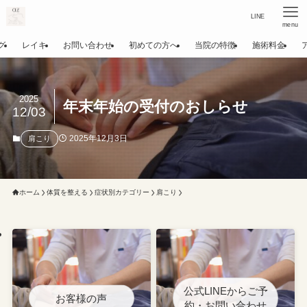
LINE
menu
グ
レイキ
お問い合わせ
初めての方へ
当院の特徴
施術料金
2025
年末年始の受付のおしらせ
12/03
2025年12月3日
肩こり
ホーム
体質を整える
症状別カテゴリー
肩こり
公式LINEからご予
お客様の声
約・お問い合わせ