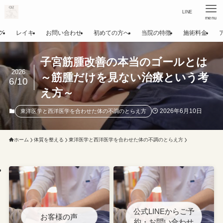
LINE
menu
グ
レイキ
お問い合わせ
初めての方へ
当院の特徴
施術料金
子宮筋腫改善の本当のゴールとは
2026
～筋腫だけを見ない治療という考
6/10
え方～
2026年6月10日
東洋医学と西洋医学を合わせた体の不調のとらえ方
ホーム
体質を整える
東洋医学と西洋医学を合わせた体の不調のとらえ方
公式LINEからご予
お客様の声
約・お問い合わせ