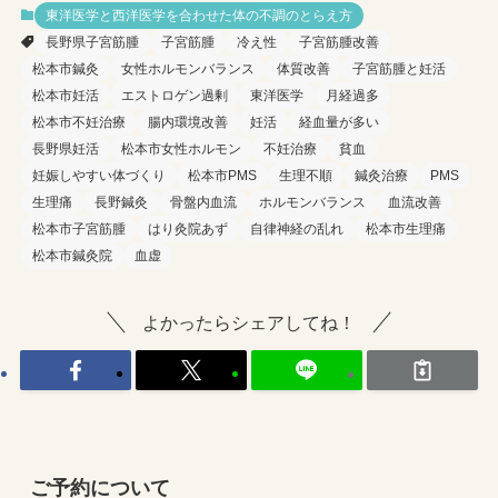
東洋医学と西洋医学を合わせた体の不調のとらえ方
長野県子宮筋腫
子宮筋腫
冷え性
子宮筋腫改善
松本市鍼灸
女性ホルモンバランス
体質改善
子宮筋腫と妊活
松本市妊活
エストロゲン過剰
東洋医学
月経過多
松本市不妊治療
腸内環境改善
妊活
経血量が多い
長野県妊活
松本市女性ホルモン
不妊治療
貧血
妊娠しやすい体づくり
松本市PMS
生理不順
鍼灸治療
PMS
生理痛
長野鍼灸
骨盤内血流
ホルモンバランス
血流改善
松本市子宮筋腫
はり灸院あず
自律神経の乱れ
松本市生理痛
松本市鍼灸院
血虚
よかったらシェアしてね！
ご予約について