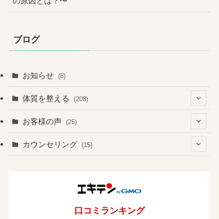
の原因とは？〜
ブログ
お知らせ
(8)
体質を整える
(208)
(41)
お客様の声
(25)
(60)
(1)
(3)
カウンセリング
(15)
(6)
(37)
(2)
(4)
(2)
(19)
(3)
(1)
(131)
(4)
(7)
(1)
(13)
(8)