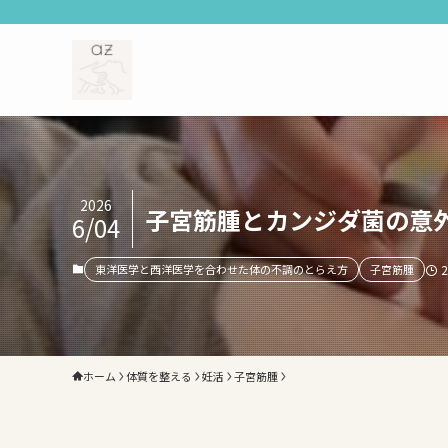
2026
子宮筋腫とカンジダ菌の意
6/04
東洋医学と西洋医学を合わせた体の不調のとらえ方
子宮筋腫
ホーム
体質を整える
妊活
子宮筋腫