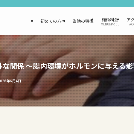
施術料金
ア
初めての方へ
当院の特徴
MENU&PRICE
AC
外な関係 ～腸内環境がホルモンに与える影
2026年6月4日