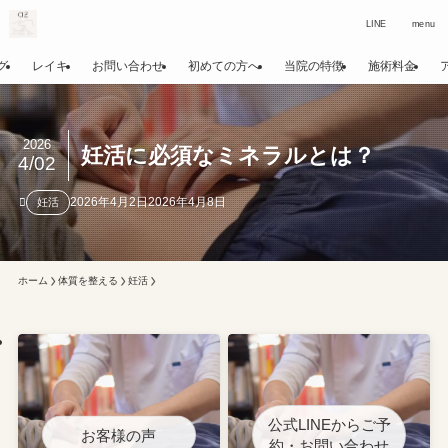
LINE
menu
グ
レイキ
お問い合わせ
初めての方へ
当院の特徴
施術料金
2026
妊活に必須なミネラルとは？
4/02
2026年4月2日
2026年4月8日
妊活
ホーム
体質を整える
妊活
公式LINEからご予
お客様の声
約・お問い合わせ