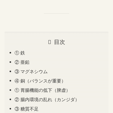
目次
① 鉄
② 亜鉛
③ マグネシウム
④ 銅（バランスが重要）
① 胃腸機能の低下（脾虚）
② 腸内環境の乱れ（カンジダ）
③ 糖質不足