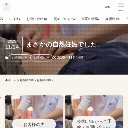
LINE
menu
グ
レイキ
お問い合わせ
初めての方へ
当院の特徴
施術料金
2025
まさかの自然妊娠でした。
11/14
2025年11月14日
お客様の声
お客様の声
ホーム
お客様の声
お客様の声
公式LINEからご予
お客様の声
約・お問い合わせ